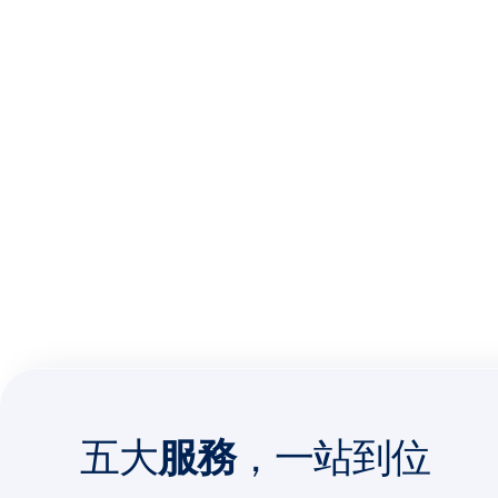
五大
服務
，一站到位