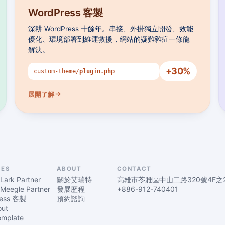
WordPress 客製
深耕 WordPress 十餘年。串接、外掛獨立開發、效能
優化、環境部署到維運救援，網站的疑難雜症一條龍
解決。
+
30
%
custom-theme/
plugin.php
展開了解
CES
ABOUT
CONTACT
Lark Partner
關於艾瑞特
高雄市苓雅區中山二路320號4F之
Meegle Partner
發展歷程
+886-912-740401
ress 客製
預約諮詢
out
emplate